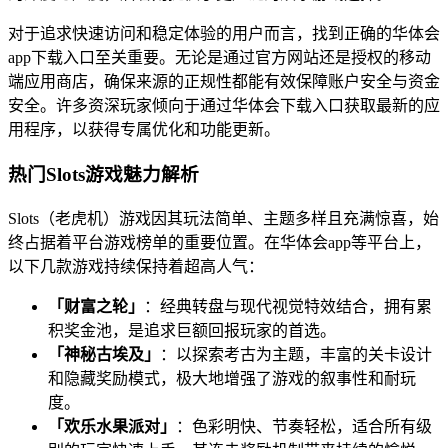
对于追求快速访问和稳定体验的用户而言，找到正确的华体会
app下载入口至关重要。无论是通过官方网站还是授权的移动
端应用商店，确保来源的正规性都能有效保障账户安全与资金
安全。许多资深玩家倾向于通过华体会下载入口获取最新的应
用程序，以获得专属优化和功能更新。
热门Slots游戏魅力解析
Slots（老虎机）游戏因其玩法简单、主题多样且充满惊喜，始
终占据着平台游戏榜单的重要位置。在华体会app等平台上，
以下几款游戏持续保持着超高人气：
「财富之轮」
：经典转盘与现代视觉特效结合，拥有累
积奖金池，是追求巨额回报玩家的首选。
「神秘古埃及」
：以探索考古为主题，丰富的关卡设计
和隐藏奖励模式，极大地增强了游戏的叙事性和耐玩
度。
「欢乐水果派对」
：色彩明快、节奏轻松，适合所有级