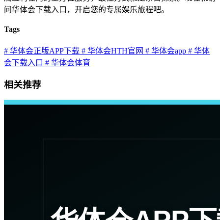
问华体会下载入口，开启您的专属娱乐旅程吧。
Tags
# 华体会正版APP下载
# 华体会HTH官网
# 华体会app
# 华体
会下载入口
# 华体会体育
相关推荐