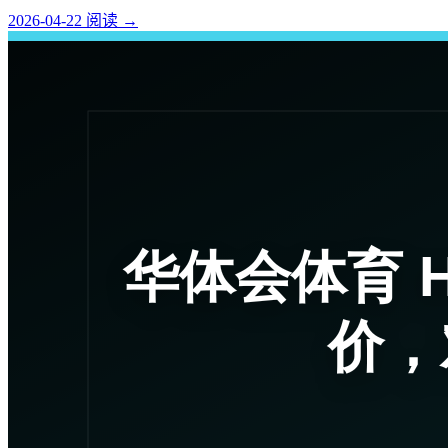
2026-04-22
阅读
→