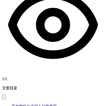
331
文章目录