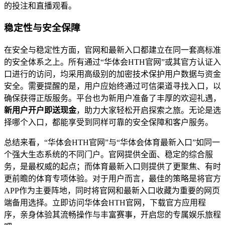
的投注和直播观看。
稳定性与安全保障
在安全与稳定性方面，官网和最新入口都建立在同一套高标准
的安全体系之上。所有通过“华体会HTH官网”或其官方认证入
口进行的访问，均采用高级别的加密技术保护用户数据与资金
安全。需要提醒的是，用户应始终通过可信渠道寻找入口，以
确保获得正版服务。平台也为新用户准备了丰厚的欢迎礼遇，
新用户开户即送现金
，助力大家轻松开启探索之旅。无论是选
择哪个入口，都能享受到同样可靠的安全保障和客户服务。
总结来看，“华体会HTH官网”与“华体会体育最新入口”如同一
个强大生态系统的不同门户。官网提供全面、稳定的综合服
务，是最权威的起点；而体育最新入口则提供了更聚焦、有时
更前瞻的体育专项体验。对于用户而言，最佳的策略是将官方
APP作为主要阵地，同时将官网和最新入口收藏为重要的网页
端备用选择。立即访问华体会HTH官网，下载官方应用程
序，亲身体验其流畅操作与丰富赛事，开启您的专属娱乐旅程