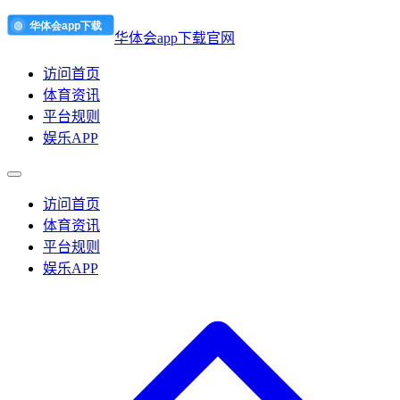
华体会app下载官网
访问首页
体育资讯
平台规则
娱乐APP
访问首页
体育资讯
平台规则
娱乐APP