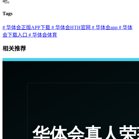
吧。
Tags
# 华体会正版APP下载
# 华体会HTH官网
# 华体会app
# 华体
会下载入口
# 华体会体育
相关推荐