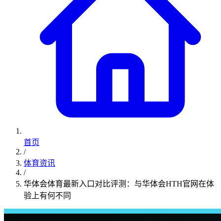
首页
/
体育资讯
/
华体会体育最新入口对比评测：与华体会HTH官网在体
验上有何不同