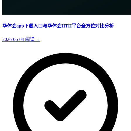
华体会app下载入口与华体会HTH平台全方位对比分析
2026-06-04
阅读
→