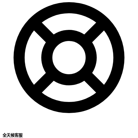
全天候客服