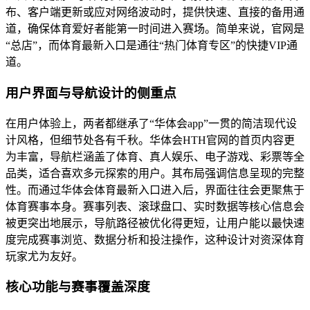
布、客户端更新或应对网络波动时，提供快速、直接的备用通
道，确保体育爱好者能第一时间进入赛场。简单来说，官网是
“总店”，而体育最新入口是通往“热门体育专区”的快捷VIP通
道。
用户界面与导航设计的侧重点
在用户体验上，两者都继承了“华体会app”一贯的简洁现代设
计风格，但细节处各有千秋。华体会HTH官网的首页内容更
为丰富，导航栏涵盖了体育、真人娱乐、电子游戏、彩票等全
品类，适合喜欢多元探索的用户。其布局强调信息呈现的完整
性。而通过华体会体育最新入口进入后，界面往往会更聚焦于
体育赛事本身。赛事列表、滚球盘口、实时数据等核心信息会
被更突出地展示，导航路径被优化得更短，让用户能以最快速
度完成赛事浏览、数据分析和投注操作，这种设计对资深体育
玩家尤为友好。
核心功能与赛事覆盖深度