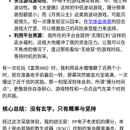
关注游戏波动性：
PP电子的游戏通常有高、中、低三种
波动性。像《大堡礁》这样的中低波动游戏，爆分频率
高但额度小；而《月亮公主》这类高波动游戏，可能沉
寂很久，但一次爆发就足以回本。在
华体会体育
的综合
游戏大厅里，可以根据自己的风险承受能力来选择。
利用平台资源：
我所在的平台会提供“无限红利”这样的
返水福利，这极大地缓冲了我的资金压力。让我可以在
不焦虑的情况下，度过那些看似“无收获”的游戏时段，
等待时机的到来。
有一次在玩《富贵888》时，我利用返水慢慢磨了近两个小
时，就在准备收手前最后一转，屏幕突然被金元宝填满，一次
爆出了近千倍的奖励。那一刻我深刻体会到，所谓“爆分时间
点”，更像是你自身耐心、游戏特性和一点点运气在某个时刻
的共振。
核心总结：没有玄学，只有概率与坚持
经过这次深度体验，我的结论是：PP电子老虎机的爆分，本
质上是由其随机数生成器（RNG）控制的复杂概率事件。我