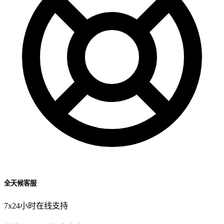
全天候客服
7x24小时在线支持