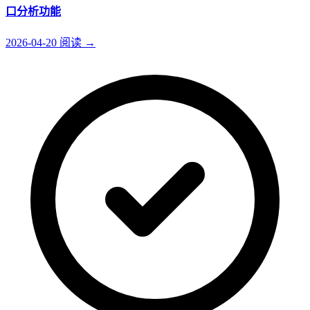
口分析功能
2026-04-20
阅读
→