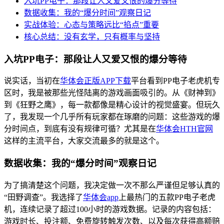
入坑PP电子：那段让人又爱又恨的爆分等待
数据收集：我的“爆分时间”观察日记
实战体验：心态与策略远比“掐点”重要
核心总结：没有玄学，只有概率与坚持
入坑PP电子：那段让人又爱又恨的爆分等待
说实话，当初在
华体会正版APP下载
平台看到PP电子老虎机专
区时，我是被那些光怪陆离的游戏画面吸引的。从《财神到》
到《狂野之鹰》，每一款都像是精心设计的视觉盛宴。但玩久
了，我发现一个几乎所有玩家都在琢磨的问题：这些游戏的爆
分时间点，到底有没有规律可循？尤其是在
华体会HTH官网
这样的主流平台，大家交流最多的就是这个。
数据收集：我的“爆分时间”观察日记
为了搞清楚这个问题，我决定做一次不那么严谨但足够认真的
“田野调查”。我选择了
华体会app
上最热门的五款PP电子老虎
机，连续记录了超过100小时的游戏数据。记录的内容包括：
游戏时长、投注额、免费旋转触发次数、以及每次获得高额赔