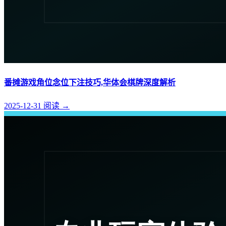
番摊游戏角位念位下注技巧,华体会棋牌深度解析
2025-12-31
阅读
→