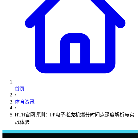
首页
/
体育资讯
/
HTH官网评测：PP电子老虎机爆分时间点深度解析与实
战体验