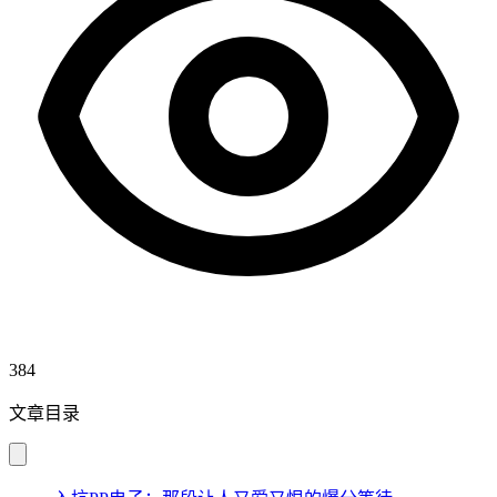
384
文章目录