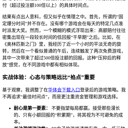
付（超过投注额100倍以上）的具体时间点。
结果有点出人意料，但又似乎在情理之中。首先，所谓的“固
定爆分时间”并不存在。没有哪个游戏会在每天的特定几点准
时派发大奖。然而，一个模糊的模式浮现出来：高额赔付往往
密集出现在一段较长时间的低回报“干旱期”之后。比如，在
《奥林匹斯之门》里，我经历了近一个小时的平淡无奇的旋
转，然后在一个看似普通的午后，连续触发了两次免费游戏，
其中一次带来了超过500倍投注额的回报。这种“压抑后的释
放”感觉，在不同游戏中都有相似体现。
实战体验：心态与策略远比“掐点”重要
基于观察，我调整了在
华体会下载入口
登录后的游戏策略。我
不再追求“最佳时间点”，而是更注重资金管理和游戏选择。
耐心是第一要素：
不要指望每局都赢。接受那些漫长
的、只有小额回报的“积累期”，将其视为不可避免的成
本。